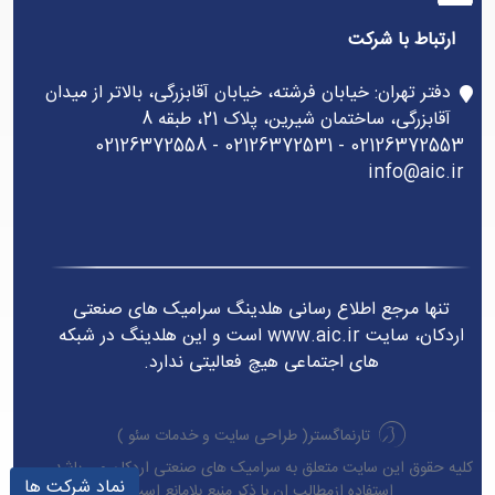
ارتباط با شرکت
دفتر تهران: خیابان فرشته، خیابان آقابزرگی، بالاتر از میدان
آقابزرگی، ساختمان شیرین، پلاک 21، طبقه 8
02126372553 - 02126372531 - 02126372558
info@aic.ir
تنها مرجع اطلاع رسانی هلدینگ سرامیک های صنعتی
اردکان، سایت www.aic.ir است و این هلدینگ در شبکه
های اجتماعی هیچ فعالیتی ندارد.
تارنماگستر(
طراحی سایت
و
خدمات سئو
)
کلیه حقوق این سایت متعلق به سرامیک های صنعتی اردکان می باشد.
نماد شرکت ها
استفاده ازمطالب ان با ذکر منبع بلامانع است