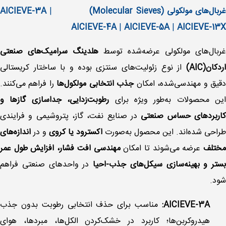
غربال‌های مولکولی (Molecular Sieves) AICIEVE-3A
|
AICIEVE-4A
|
AICIEVE-5A
|
AICIEVE-13X
غربال‌های مولکولی عرضه‌شده توسط
هلدینگ سرامیک‌های صنعتی
اردکان(AIC)
از نوع زئولیت‌های سنتزی بوده و با ساختار کریستالی
قیق و مهندسی‌شده، امکان
جذب انتخابی مولکول‌ها
را فراهم می‌کنند.
این محصولات به‌طور ویژه برای
رطوبت‌زدایی، جداسازی گازها و
اربردهای حساس صنعتی
در صنایع نفت، گاز، پتروشیمی و فرایندی
طراحی شده‌اند. این محصول به‌صورت
اکسترود یا کروی
و در
اندازه‌های
مختلف
عرضه می‌شوند تا امکان
مهندسی افت فشار، افزایش طول عمر
بستر و بهینه‌سازی سیکل‌های جذب-احیا
در واحدهای صنعتی فراهم
شود.
AICIEVE-3A:
مناسب برای حذف انتخابی رطوبت بدون جذب
هیدروکربن‌ها؛ کاربرد در خشک‌کردن الکل‌ها، مبردها، هوای