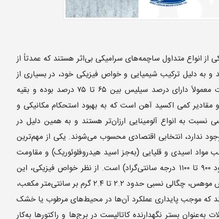
‌بال‌های سیلیسی (Silica Ceramic Balls) یکی از انواع متداول ساچمه‌های سرامیکی بی‌اثر هستند که عمدتاً از
الا تولید می‌شوند و به دلیل ترکیب شیمیایی و خواص فیزیکی خود، در بسیاری از
فرآیندهای صنعتی کاربرد گسترده دارند. این محصولات معمولاً دارای درصد سیلیس بین ۶۵ تا ۷۵ درصد بوده و بقیه
و مقادیر کمی اکسید آهن است که به بهبود استحکام مکانیکی و
 نسبت به انواع آلومینایی ارزان‌تر هستند و به همین دلیل در
 وجود ندارد، انتخابی اقتصادی محسوب می‌شوند. یکی از مهم‌ترین
لب مواد اسیدی و قلیایی (به‌جز اسید هیدروفلوئوریک) و مقاومت
در برابر شوک حرارتی در محدوده دمایی متوسط (حدود ۹۰۰ تا ۱۱۰۰ درجه سانتی‌گراد) است. از نظر خواص فیزیکی، این
سرامیک‌بال‌ها معمولاً دارای سختی بین ۶ تا ۷ در مقیاس موهس، چگالی نسبی حدود ۲.۲ تا ۲.۴ گرم بر سانتی‌متر مکعب،
) و تخلخل کم هستند که موجب پایداری عملکرد آن‌ها در محیط‌های مرطوب یا خشک
ه‌عنوان بستر نگهدارنده کاتالیست در برج‌ها و راکتورها به‌کار