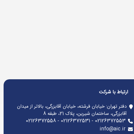
ارتباط با شرکت
دفتر تهران: خیابان فرشته، خیابان آقابزرگی، بالاتر از میدان
آقابزرگی، ساختمان شیرین، پلاک 21، طبقه 8
02126372553 - 02126372531 - 02126372558
info@aic.ir