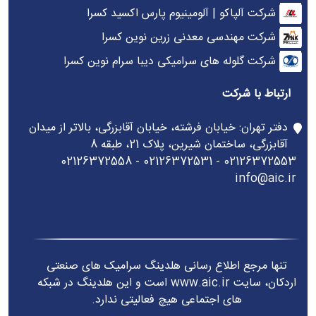
شرکت آلپاکو | آلومینیوم پارس اکسید کسرا
شرکت مهندسی معدنی زرین نوین کسرا
شرکت گلوله های سرامیکی دیبا سرام نوین کسرا
ارتباط با شرکت
دفتر تهران: خیابان فرشته، خیابان آقابزرگی، بالاتر از میدان
آقابزرگی، ساختمان شیرین، پلاک 21، طبقه 8
02126372553 - 02126372531 - 02126372558
info@aic.ir
تنها مرجع اطلاع رسانی هلدینگ سرامیک های صنعتی
اردکان، سایت www.aic.ir است و این هلدینگ در شبکه
های اجتماعی هیچ فعالیتی ندارد.