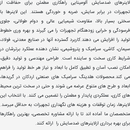
لاینرهای ضدسایش آلومینایی راهکاری مطمئن برای حفاظت از
تجهیزات در برابر سایش، ضربه و خوردگی هستند. این لاینرها با
سختی بسیار بالا، مقاومت شیمیایی عالی و دوام طولانی، جلوی
فرسودگی و خرابی زودهنگام تجهیزات را می گیرند و بهره وری خطوط
تولید را افزایش می دهند.کاربرد گسترده آنها در صنایع معدنی، فولاد،
سیمان، کاشی، سرامیک و پتروشیمی، نشان دهنده عملکرد برترشان در
شرایط کاری سخت و ساینده است. طراحی مهندسی و تولید دقیق،
امکان نصب آسان و تطبیق کامل با ابعاد و نیاز هر خط تولید را فراهم
می کند.محصولات هلدینگ سرامیک های صنعتی اردکان در گریدها،
ابعاد و طرح های متنوع عرضه می شوند و حتی در سخت ترین محیط
های کاری، عملکردی پایدار و مطمئن را تضمین می کنند. با انتخاب این
لاینرها، زمان توقفات و هزینه های نگهداری تجهیزات به حداقل میرسد.
متخصصان ما آماده اند تا با ارائه مشاوره تخصصی، بهترین راهکارها
برای بهره برداری ازلاینرهای ضدسایش را ارائه کنند.