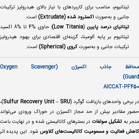
تیتانیوم، مناسب برای کاربردهای با نیاز بالای هیدرولیز ترکیبات
جانبی و به‌صورت
اکسترود شده
(Extrudate)
است.
تیتانیای درصد پایین
(
Low Titania):
حاوی %4 تا %8 اکسید
تیتانیوم بر پایه آلومینا، گزینه‌ای اقتصادی برای بهبود هیدرولیز
ترکیبات جانبی و به‌صورت
کروی (Spherical)
است
.
محافظ جاذب اکسیژن (Oxygen Scavenger
Guard)
AICCAT-PF450
ر برخی واحدهای بازیافت گوگرد (
Sulfur Recovery Unit – SRU
)،
حضور مقادیر بیش از حد مجاز اکسیژن در خوراک ورودی می‌تواند
نجر به
تشکیل سولفات‌
در بسترهای کاتالیستی شده و در نهایت باعث
اهش فعالیت و مسمومیت کاتالیست‌های کلاوس
شود. این پدیده اثر