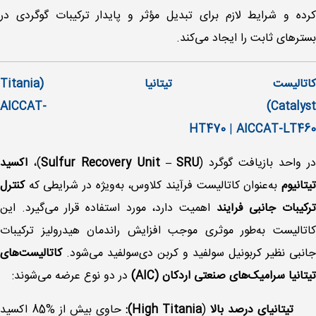
کرده و شرایط لازم برای تبدیل مؤثر و پایدار ترکیبات گوگردی در
بسترهای ثابت را ایجاد می‌کند.
کاتالیست تیتانیا (Titania
Catalyst) AICCAT-
HT470
|
AICCAT-LT460
ر واحد بازیافت گوگرد (
Sulfur Recovery Unit – SRU
)،
اکسید
تیتانیوم
به‌عنوان کاتالیست فرآیند کلاوس، به‌ویژه در شرایطی که
کنترل
رکیبات جانبی فرآیند
اهمیت دارد، مورد استفاده قرار می‌گیرد. این
کاتالیست به‌طور موثری موجب افزایش راندمان هیدرولیز ترکیبات
جانبی نظیر کربونیل سولفید و کربن دی‌سولفید می‌شود.
کاتالیست‌های
تیتانیا سرامیک‌های صنعتی اردکان (AIC)
در دو نوع عرضه می‌شوند:
تیتانیای درصد بالا
(
High Titania):
حاوی بیش از %85 اکسید