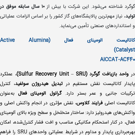
وگرد شناخته می‌شود. این شرکت با بیش از
۱۰ سال سابقه موفق در
تولید
، نیاز مهم‌ترین پالایشگاه‌های گاز کشور را بر اساس الزامات عملیاتی
و استانداردهای صنعتی تأمین می‌نماید.
کاتالیست آلومینای فعال (Active Alumina
Catalyst)
AICCAT-AC440
ر
واحد بازیافت گوگرد (Sulfur Recovery Unit
SRU)
–
، عملکرد
پایدار کاتالیست نقش مستقیم در
تبدیل هیدروژن سولفید
، کنترل
رکیبات جانبی و عمر بستر دارد.
گرانول
آلومینای فعال
به‌عنوان
اتالیست اصلی
فرآیند
کلاوس
، نقش مؤثری در انجام واکنش اصلی و
واکنش‌های هیدرولیز دارد: ساختار متخلخل و سطح ویژه بالای آلومینای
فعال، در کنار استحکام مکانیکی مناسب و افت فشار کنترل‌شده، امکان
بهره‌برداری پایدار و مداوم در شرایط عملیاتی واحدهای SRU را فراهم