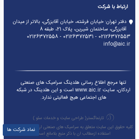
ارتباط با شرکت
دفتر تهران: خیابان فرشته، خیابان آقابزرگی، بالاتر از میدان
آقابزرگی، ساختمان شیرین، پلاک 21، طبقه 8
02126372553 - 02126372531 - 02126372558
info@aic.ir
تنها مرجع اطلاع رسانی هلدینگ سرامیک های صنعتی
اردکان، سایت www.aic.ir است و این هلدینگ در شبکه
های اجتماعی هیچ فعالیتی ندارد.
تارنماگستر(
طراحی سایت
و
خدمات سئو
)
کلیه حقوق این سایت متعلق به سرامیک های صنعتی اردکان می باشد.
نماد شرکت ها
استفاده ازمطالب ان با ذکر منبع بلامانع است