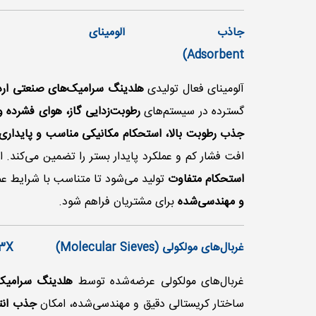
Adsorbent) AICSORB-DA10
آلومینای فعال تولیدی
هلدینگ سرامیک‌های صنعتی اردکان 
گسترده در سیستم‌های
رطوبت‌زدایی گاز، هوای فشرده 
جذب رطوبت بالا، استحکام مکانیکی مناسب و پایداری 
افت فشار کم و عملکرد پایدار بستر را تضمین می‌کند
استحکام متفاوت
تولید می‌شود تا متناسب با شرایط عم
و مهندسی‌شده
برای مشتریان فراهم شود.
غربال‌های مولکولی (Molecular Sieves) AICIEVE-3A
13X
غربال‌های مولکولی عرضه‌شده توسط
هلدینگ سرامیک‌ه
ساختار کریستالی دقیق و مهندسی‌شده، امکان
جذب انتخ