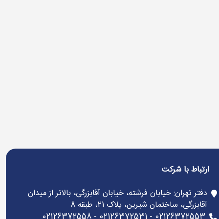
ارتباط با شرکت
دفتر تهران: خیابان فرشته، خیابان آقابزرگی، بالاتر از میدان
آقابزرگی، ساختمان شیرین، پلاک 21، طبقه 8
02126372553 - 02126372531 - 02126372558