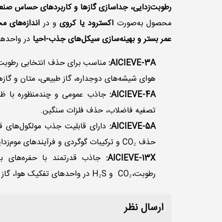
رطوبت‌زدایی، جداسازی گازها و کاربردهای حساس صنع
محصول به‌صورت
اکسترود یا کروی
و در
اندازه‌های م
عمر بستر و بهینه‌سازی سیکل‌های جذب-احیا
در واحدها
AICIEVE-3A:
مناسب برای حذف انتخابی رطوبت ب
هوای شیشه‌های دوجداره، گاز طبیعی، متان و گاز
AICIEVE-4A:
جاذب عمومی و چندمنظوره با ظرفی
تصفیه فاضلاب، حذف فلزات سنگین.
AICIEVE-5A:
دارای قابلیت جذب مولکول‌های قط
حذف CO₂ و ترکیبات گوگردی و فرآیندهای موم‌زدایی نفتی.
AICIEVE-13X:
جاذب قدرتمند با حفره‌های 
رطوبت،CO₂ و H₂S در واحدهای تفکیک هوا، گاز طبیعی و هیدروکربن‌های مایع.
ارسال نظر