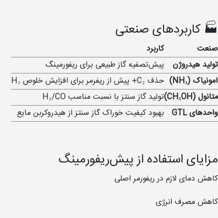
🏭 کاربردهای صنعتی
صنعت
کاربرد
تولید هیدروژن
پیش‌تصفیه گاز طبیعی برای ریفورمینگ
آمونیاک (NH₃)
حذف C₂+ پیش از ریفرمر برای افزایش خلوص H₂
متانول (CH₃OH)
تولید گاز سنتز با نسبت مناسب H₂/CO
واحدهای GTL
بهبود کیفیت خوراک گاز سنتز از هیدروکربن مایع
مزایای استفاده از پیش‌ریفورمینگ
کاهش دمای لازم در ریفورمر اصلی
کاهش مصرف انرژی