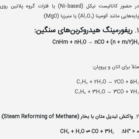
در حضور کاتالیست نیکل (Ni-based) یا فلزات گروه پلاتین روی
پایه‌هایی مانند آلومینا (Al₂O₃) یا منیزیا (MgO):
1.
ریفورمینگ هیدروکربن‌های سنگین:
CnHm + nH₂O → nCO + (n + m/2)H₂
مثلاً برای اتان و پروپان:
C₂H₆ + 2H₂O → 2CO + 5H₂
C₃H₈ + 3H₂O → 3CO + 7H₂
2.
واکنش تبدیل متان با بخار (Steam Reforming of Methane):
CH₄ + H₂O ⇌ CO + 3H₂ ΔH° > 0