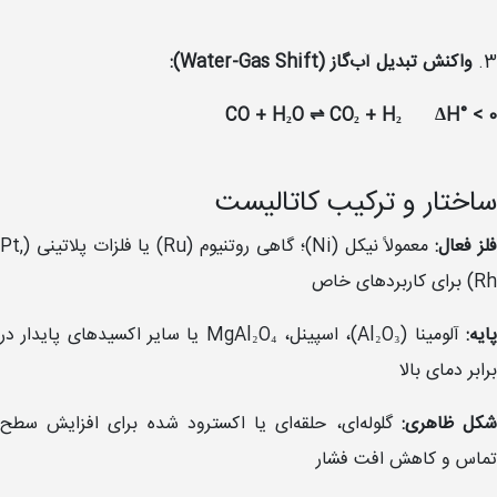
3.
واکنش تبدیل آب‌گاز (Water-Gas Shift):
CO + H₂O ⇌ CO₂ + H₂ ΔH° < 0
ساختار و ترکیب کاتالیست
لز فعال:
معمولاً نیکل (Ni)؛ گاهی روتنیوم (Ru) یا فلزات پلاتینی (Pt,
Rh) برای کاربردهای خاص
ایه:
آلومینا (Al₂O₃)، اسپینل، MgAl₂O₄ یا سایر اکسیدهای پایدار در
برابر دمای بالا
کل ظاهری:
گلوله‌ای، حلقه‌ای یا اکسترود شده برای افزایش سطح
تماس و کاهش افت فشار