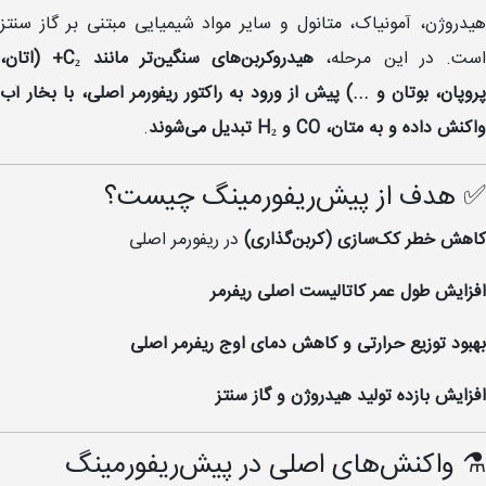
هیدروژن، آمونیاک، متانول و سایر مواد شیمیایی مبتنی بر گاز سنتز
است. در این مرحله،
هیدروکربن‌های سنگین‌تر مانند C₂+ (اتان،
پروپان، بوتان و ...) پیش از ورود به راکتور ریفورمر اصلی، با بخار آب
واکنش داده و به متان، CO و H₂ تبدیل می‌شوند
.
✅ هدف از پیش‌ریفورمینگ چیست؟
کاهش خطر کک‌سازی (کربن‌گذاری)
در ریفورمر اصلی
افزایش طول عمر کاتالیست اصلی ریفرمر
بهبود توزیع حرارتی و کاهش دمای اوج ریفرمر اصلی
افزایش بازده تولید هیدروژن و گاز سنتز
⚗️ واکنش‌های اصلی در پیش‌ریفورمینگ