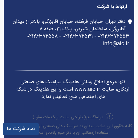
ارتباط با شرکت
دفتر تهران: خیابان فرشته، خیابان آقابزرگی، بالاتر از میدان
آقابزرگی، ساختمان شیرین، پلاک 21، طبقه 8
02126372553 - 02126372531 - 02126372558
info@aic.ir
تنها مرجع اطلاع رسانی هلدینگ سرامیک های صنعتی
اردکان، سایت www.aic.ir است و این هلدینگ در شبکه
های اجتماعی هیچ فعالیتی ندارد.
تارنماگستر(
طراحی سایت
و
خدمات سئو
)
کلیه حقوق این سایت متعلق به سرامیک های صنعتی اردکان می باشد.
نماد شرکت ها
استفاده ازمطالب ان با ذکر منبع بلامانع است