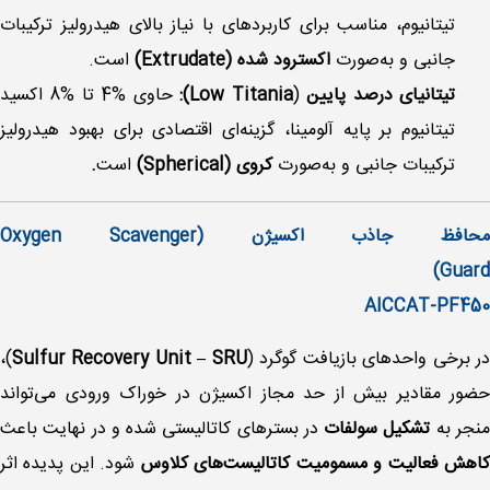
تیتانیوم، مناسب برای کاربردهای با نیاز بالای هیدرولیز ترکیبات
جانبی و به‌صورت
اکسترود شده
(Extrudate)
است.
تیتانیای درصد پایین
(
Low Titania):
حاوی %4 تا %8 اکسید
تیتانیوم بر پایه آلومینا، گزینه‌ای اقتصادی برای بهبود هیدرولیز
ترکیبات جانبی و به‌صورت
کروی (Spherical)
است
.
محافظ جاذب اکسیژن (Oxygen Scavenger
Guard)
AICCAT-PF450
ر برخی واحدهای بازیافت گوگرد (
Sulfur Recovery Unit – SRU
)،
حضور مقادیر بیش از حد مجاز اکسیژن در خوراک ورودی می‌تواند
نجر به
تشکیل سولفات‌
در بسترهای کاتالیستی شده و در نهایت باعث
اهش فعالیت و مسمومیت کاتالیست‌های کلاوس
شود. این پدیده اثر