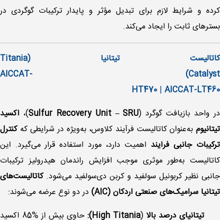
کرده و شرایط لازم برای تبدیل مؤثر و پایدار ترکیبات گوگردی در
بسترهای ثابت را ایجاد می‌کند.
کاتالیست تیتانیا (Titania
Catalyst) AICCAT-
HT470
|
AICCAT-LT460
ر واحد بازیافت گوگرد (
Sulfur Recovery Unit – SRU
)،
اکسید
تیتانیوم
به‌عنوان کاتالیست فرآیند کلاوس، به‌ویژه در شرایطی که
کنترل
رکیبات جانبی فرآیند
اهمیت دارد، مورد استفاده قرار می‌گیرد. این
کاتالیست به‌طور موثری موجب افزایش راندمان هیدرولیز ترکیبات
جانبی نظیر کربونیل سولفید و کربن دی‌سولفید می‌شود.
کاتالیست‌های
تیتانیا سرامیک‌های صنعتی اردکان (AIC)
در دو نوع عرضه می‌شوند:
تیتانیای درصد بالا
(
High Titania):
حاوی بیش از %85 اکسید