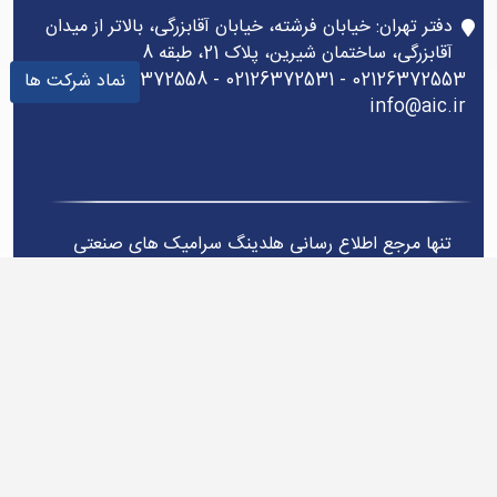
دفتر تهران: خیابان فرشته، خیابان آقابزرگی، بالاتر از میدان
آقابزرگی، ساختمان شیرین، پلاک 21، طبقه 8
02126372553 - 02126372531 - 02126372558
نماد شرکت ها
info@aic.ir
تنها مرجع اطلاع رسانی هلدینگ سرامیک های صنعتی
اردکان، سایت www.aic.ir است و این هلدینگ در شبکه
های اجتماعی هیچ فعالیتی ندارد.
تارنماگستر(
طراحی سایت
و
خدمات سئو
)
کلیه حقوق این سایت متعلق به سرامیک های صنعتی اردکان می باشد.
استفاده ازمطالب ان با ذکر منبع بلامانع است