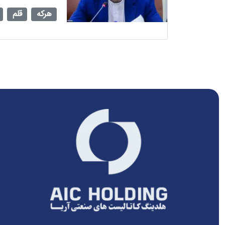
هرکه
قلم