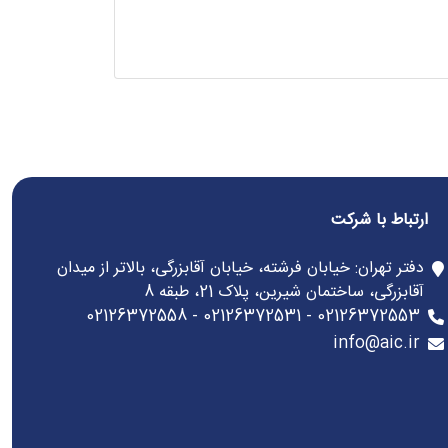
ارتباط با شرکت
دفتر تهران: خیابان فرشته، خیابان آقابزرگی، بالاتر از میدان
آقابزرگی، ساختمان شیرین، پلاک 21، طبقه 8
02126372553 - 02126372531 - 02126372558
info@aic.ir