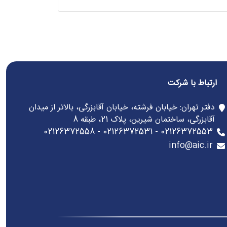
ارتباط با شرکت
دفتر تهران: خیابان فرشته، خیابان آقابزرگی، بالاتر از میدان
آقابزرگی، ساختمان شیرین، پلاک 21، طبقه 8
02126372553 - 02126372531 - 02126372558
info@aic.ir