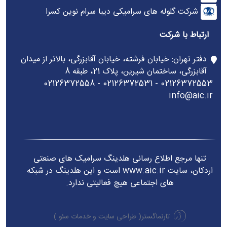
شرکت گلوله های سرامیکی دیبا سرام نوین کسرا
ارتباط با شرکت
دفتر تهران: خیابان فرشته، خیابان آقابزرگی، بالاتر از میدان
آقابزرگی، ساختمان شیرین، پلاک 21، طبقه 8
02126372553 - 02126372531 - 02126372558
info@aic.ir
تنها مرجع اطلاع رسانی هلدینگ سرامیک های صنعتی
اردکان، سایت www.aic.ir است و این هلدینگ در شبکه
های اجتماعی هیچ فعالیتی ندارد.
تارنماگستر(
طراحی سایت
و
خدمات سئو
)