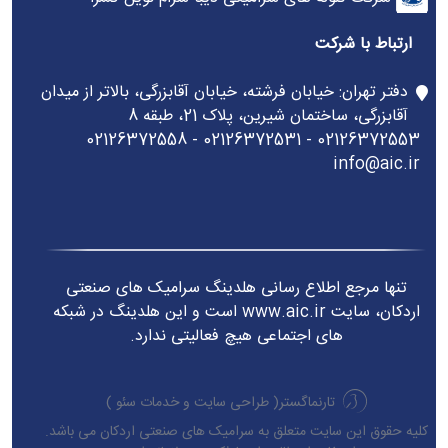
ارتباط با شرکت
دفتر تهران: خیابان فرشته، خیابان آقابزرگی، بالاتر از میدان
آقابزرگی، ساختمان شیرین، پلاک 21، طبقه 8
02126372553 - 02126372531 - 02126372558
info@aic.ir
تنها مرجع اطلاع رسانی هلدینگ سرامیک های صنعتی
اردکان، سایت www.aic.ir است و این هلدینگ در شبکه
های اجتماعی هیچ فعالیتی ندارد.
تارنماگستر(
طراحی سایت
و
خدمات سئو
)
کلیه حقوق این سایت متعلق به سرامیک های صنعتی اردکان می باشد.