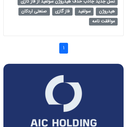
نسل جدید جاذب حذف هیدروژن سولفید از فاز گازی
هیدروژن
سولفید
فاز گازی
صنعتی اردکان
موافقت نامه
1