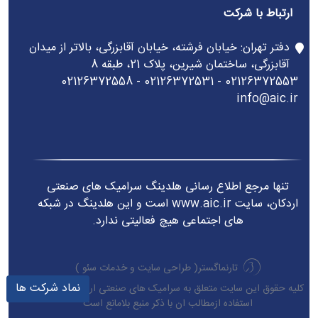
ارتباط با شرکت
دفتر تهران: خیابان فرشته، خیابان آقابزرگی، بالاتر از میدان
آقابزرگی، ساختمان شیرین، پلاک 21، طبقه 8
02126372553 - 02126372531 - 02126372558
info@aic.ir
تنها مرجع اطلاع رسانی هلدینگ سرامیک های صنعتی
اردکان، سایت www.aic.ir است و این هلدینگ در شبکه
های اجتماعی هیچ فعالیتی ندارد.
تارنماگستر(
طراحی سایت
و
خدمات سئو
)
نماد شرکت ها
کلیه حقوق این سایت متعلق به سرامیک های صنعتی اردکان می باشد.
استفاده ازمطالب ان با ذکر منبع بلامانع است